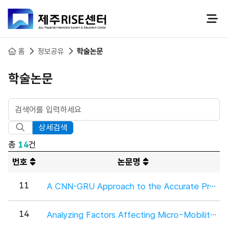
본문 바로가기
홈
정보공유
학술논문
학술논문
상세검색
총
14
건
번호
논문명
11
14