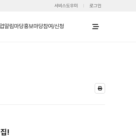
서비스도우미
로그인
사업
알림마당
홍보마당
참여/신청
열기
열기
열기
열기
프
린
트
집!