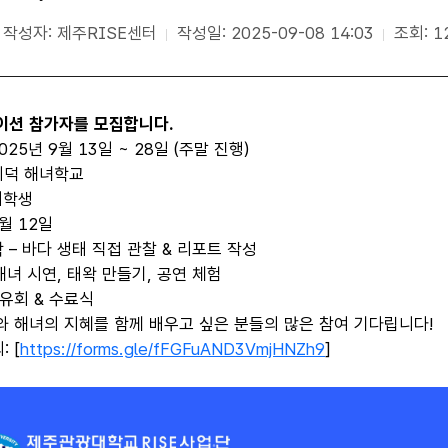
작성자: 제주RISE센터
작성일: 2025-09-08 14:03
조회: 1
이션 참가자를 모집합니다
.
2025
년
9
월
13
일
~ 28
일
(
주말 진행
)
귀덕 해녀학교
 대학생
월
12
일
 – 바다 생태 직접 관찰
&
리포트 작성
해녀 시연
,
태왁 만들기
,
공연 체험
공유회
&
수료식
와 해녀의 지혜를 함께 배우고 싶은 분들의 많은 참여 기다립니다
!
의
: [
https://forms.gle/fFGFuAND3VmjHNZh9
]