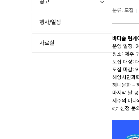
공고
분류: 모집
행사/일정
바다숨 런케
자료실
운영 일정
: 
장소
:
제주 
모집 대상
:
모집 마감
: 9
해양시민과학
해녀문화 – 
마지막 날 
제주의 바다
👉
신청 문