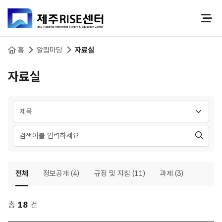
본문 바로가기
홈
알림마당
자료실
자료실
분류 선택
검
색
전체
정보공개 (4)
규정 및 지침 (11)
과제 (3)
총
18
건