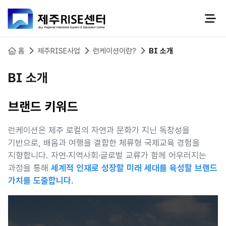
본문 바로가기
홈
제주RISE사업
런케이션이란?
BI 소개
BI 소개
브랜드 키워드
런케이션은 제주 로컬의 자연과 문화가 지닌 독창성을
기반으로, 배움과 여행을 결합한 체류형 국제교육 경험을
지향합니다. 자연·지역사회·글로벌 교류가 함께 어우러지는
과정을 통해
세계적 인재로 성장할 미래 세대를 육성할 브랜드
가치를 도출합니다.