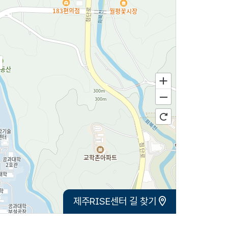
제주RISE센터 길 찾기
100m