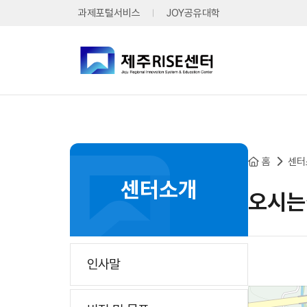
본문 바로가기
과제포털서비스
JOY공유대학
홈
센터
센터소개
오시는
인사말