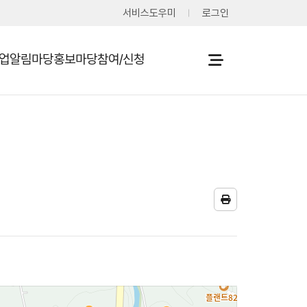
서비스도우미
로그인
사업
알림마당
홍보마당
참여/신청
열기
열기
열기
열기
프
린
트