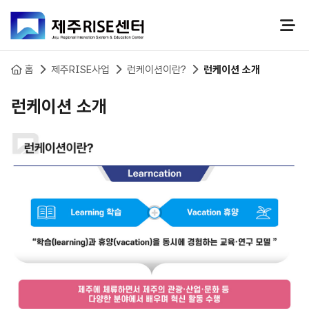
본문 바로가기
홈
제주RISE사업
런케이션이란?
런케이션 소개
런케이션 소개